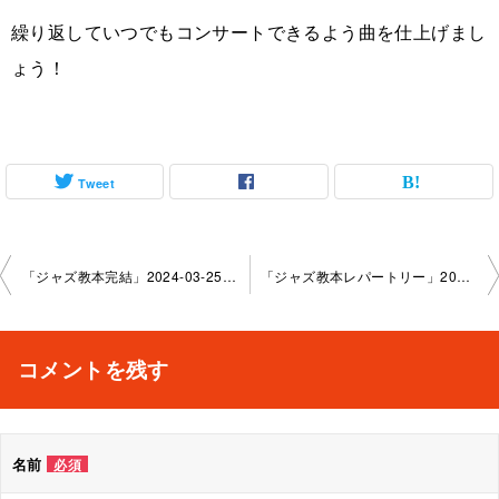
繰り返していつでもコンサートできるよう曲を仕上げまし
ょう！
Tweet
投
「ジャズ教本完結」2024-03-25-no0058-1137
「ジャズ教本レパートリー」2024-4-30-no0058-1137
稿
ナ
コメントを残す
ビ
ゲ
名前
必須
ー