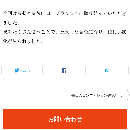
今回は最初と最後にコープラッシュに取り組んでいただき
ました。
息をたくさん使うことで、充実した音色になり、嬉しい変
化が見られました。
Tweet
投
「毎日のコンディション確認とスラー」オンラインレッスン 2026-5-20-no0108-1178
稿
ナ
お問い合わせ
ビ