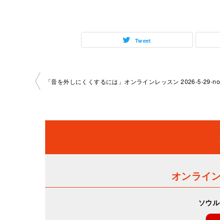
Tweet
投
稿
ナ
ビ
ゲ
オンライ
ー
ソウル
シ